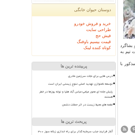
دوستان حیوان خانگی
خرید و فروش خودرو
طراحی سایت
فیش حج
قیمت بیسیم باوفنگ
بشاگرد
کوتاه کننده لینک
 تیم به
 ادامه یافت و پلنگ مذکور با
پربیننده ترین ها
درس هایی برای نجات سرزمین مادری
توسعه نامتوازن تهدید اصلی تنوع زیستی ایران است
پایش جاده ای محور میامی-عباس آباد هلیا و توله یوزها در خطر
هستند
لطمه های محیط زیست در اثر حملات دشمن
پربحث ترین ها
آغاز فرایند جذب سرمایه گذار برای راه اندازی زباله سوز ۳۰۰