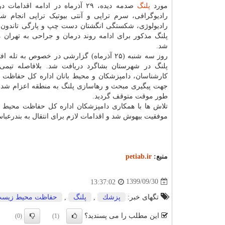
مورد
پلنگ
صدمه دیده، ۲۹ آذرماه در ادامه اقداما
رادیوگرافی، سرم تراپی و آنتی بیوتیک تراپی انجام 
رادیولوژی، شکستگی انگشتان دست چپ و پارگی تاندون ها
پلنگ مذکور برای ادامه روند درمان و جراحی به تهران م
شد.
روز سه شنبه (۲۵ آذرماه) گزارشی در خصوص به تله
پلنگ در شهرستان بشاگرد دریافت شد. بلافاصله تیمی
کارشناسان، دامپزشکان و محیط بانان اداره کل حفاظت
جهت پیگیری مبحث و رهاسازی پلنگ به منطقه اعزام شدند
طور موقت متوقف گردید.
موفقیت بیهوش شد و اقدامات لازم برای انتقال به بندرعبا
منبع:
petiab.ir
1399/09/30
13:37:02
تگهای خبر:
پزشك
,
پلنگ
,
حفاظت محیط زیس
این مطلب را می پسندید؟
(0)
(1)