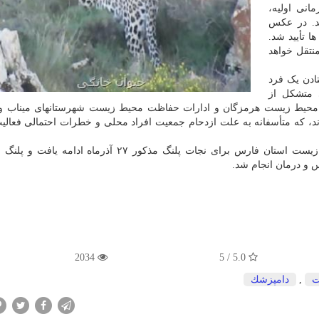
ت درمانی اولیه،
شد. در عکس
 تأیید شد.
نتقل خواهد
 افتادن یک فرد
 متشکل از
 محیط زیست هرمزگان و ادارات حفاظت محیط زیست شهرستانهای میناب و 
، که متأسفانه به علت ازدحام جمعیت افراد محلی و خطرات احتمالی فعالیت
تلاش ها با همکاری دامپزشکان اداره کل حفاظت محیط زیست استان فارس برای نجات پلنگ مذکور ۲۷ آذرماه
س و درمان انجام شد.
2034
5.0 / 5
ت
,
دامپزشك