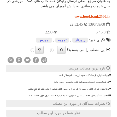
به عنوان مرجع اصلی ارسال رایگان همه کتاب های کمک آموزشی در
حال خدمت رساندن به دانش آموزان می باشد.
www.bookbank2500.ir
1398/09/08
22:52:45
2200
5.0 / 5
تگهای خبر:
رپورتاژ
,
تجربه
,
آموزش
این مطلب را می پسندید؟
(0)
(1)
تازه ترین مطالب مرتبط
ریشه خیلی از مشکلات محیط زیست فرهنگی است
فرهنگ محیط زیست به برنامه های مذهبی راه می یابد
رهاسازی مرال های ارسباران در گرو بررسی های علمی و مشارکت جوامع محلی
کاهش تشکل های محیط زیستی اصفهان به ۲۱ مورد استانداری قول حمایت داد
نظرات بینندگان در مورد این مطلب
نظر شما در مورد این مطلب