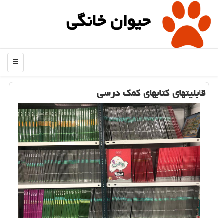
حیوان خانگی
منو
قابلیتهای كتابهای كمك ‏درسی