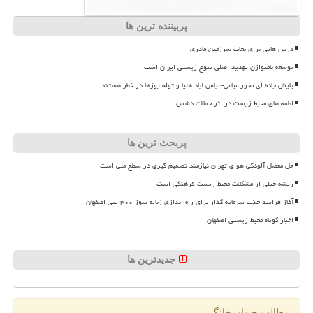
پربیننده ترین ها
درس هایی برای نجات سرزمین مادری
توسعه نامتوازن تهدید اصلی تنوع زیستی ایران است
پایش جاده ای محور میامی-عباس آباد هلیا و توله یوزها در خطر هستند
لطمه های محیط زیست در اثر حملات دشمن
پربحث ترین ها
حل معضل آلودگی هوای تهران نیازمند تصمیم گیری در سطح ملی است
ریشه خیلی از مشکلات محیط زیست فرهنگی است
آغاز فرایند جذب سرمایه گذار برای راه اندازی زباله سوز ۳۰۰ تنی اصفهان
اخبار کوتاه محیط زیستی اصفهان
جدیدترین ها
مطالب حیوان خانگی