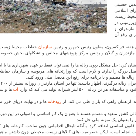
لدین حسینی
رای اسلامی
 محیط زیست
یرزمینی در
ازندران و
رای رفع آن
ن هفته فراکسیون، معاون رئیس جمهور و رئیس
سازمان
حفاظت محیط زیست،
ان، مازندران و گیلان و رئیس مرکز پژوهشهای مجلس و تشکلهای بخش خصو
ن کرد: حل مشکل دپوی زباله ها را نمی توان فقط بر عهده شهرداری ها یا اس
ن معضل بزرگ را ندارند و لازم است که وزارتخانه های مربوطه و سازمان حفا
باله ها مصمم و با برنامه برای رفع این معضل ملی ورود کنند.
حسینی
 ۵۰۰ لیتر شیرابه تولید می کند که وارد
آب
ها و سف
ه، از همان راهی که باران طی می کند، از
رودخانه
ها و در نهایت دریای خزر 
شمالی کشور متعهد و مصمم هستند تا بعنوان یک کار اساسی و اصولی در این دو
بعنوان یک نمونه ملی حل کنند.
ییس کمیسیون جهش و رونق تولید و نظارت بر اصل ۴۴ قانون اساسی اضافه کرد: باآنکه تابحال اقداماتی چون ساخت کارخانه
 دست انجام است، لیکن خصوصیت های کالاهای زیست محیطی چون داشتن ماهی