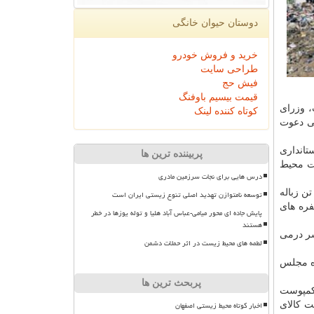
دوستان حیوان خانگی
خرید و فروش خودرو
طراحی سایت
فیش حج
قیمت بیسیم باوفنگ
 وزرای
کوتاه کننده لینک
صی دعوت
تانداری
پربیننده ترین ها
ظت محیط
درس هایی برای نجات سرزمین مادری
 در ادامه با تاکید بر اینکه تمام شهرهای شمالی با بحران زباله درگیرند، اظهار داشت: تنها در استان مازندران روزانه بیشتر از ۴۰۰ تن زباله
توسعه نامتوازن تهدید اصلی تنوع زیستی ایران است
ره های
پایش جاده ای محور میامی-عباس آباد هلیا و توله یوزها در خطر
هستند
سر درمی
لطمه های محیط زیست در اثر حملات دشمن
ره مجلس
پربحث ترین ها
 های کمپوست
اخبار کوتاه محیط زیستی اصفهان
ت کالای