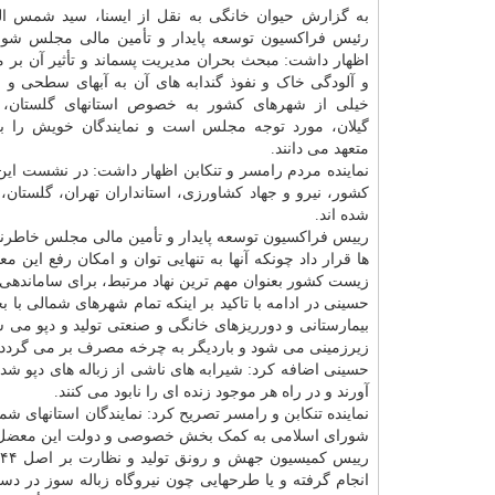
به گزارش حیوان خانگی به نقل از ایسنا، سید شمس ا
رئیس فراکسیون توسعه پایدار و تأمین مالی مجلس شو
اظهار داشت: مبحث بحران مدیریت پسماند و تأثیر آن بر
و آلودگی خاک و نفوذ گندابه های آن به آبهای سطحی و ز
خیلی از شهرهای کشور به خصوص استانهای گلستان، م
گیلان، مورد توجه مجلس است و نمایندگان خویش را ب
متعهد می دانند.
نماینده مردم رامسر و تنکابن اظهار داشت: در نشست ای
کشور، نیرو و جهاد کشاورزی، استانداران تهران، گلست
شده اند.
رییس فراکسیون توسعه پایدار و تأمین مالی مجلس خاطرنشا
ها قرار داد چونکه آنها به تنهایی توان و امکان رفع ای
زیست کشور بعنوان مهم ترین نهاد مرتبط، برای ساماندهی ز
بیمارستانی و دورریزهای خانگی و صنعتی تولید و دپو می شود و متاسفانه هر تن زباله
زیرزمینی می شود و باردیگر به چرخه مصرف بر می گردد.
حسینی اضافه کرد: شیرابه های ناشی از زباله های دپو شد
آورند و در راه هر موجود زنده ای را نابود می کنند.
نماینده تنکابن و رامسر تصریح کرد: نمایندگان استانهای 
شورای اسلامی به کمک بخش خصوصی و دولت این معضل را 
ر
انجام گرفته و یا طرحهایی چون نیروگاه زباله سوز در