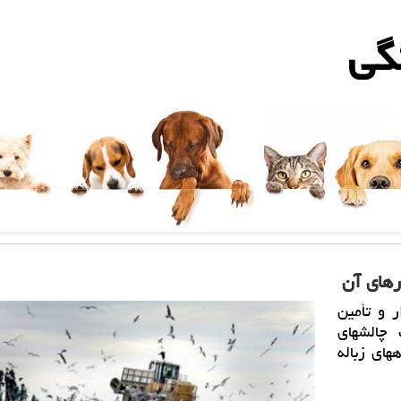
گی
های آن
 و تأمین
امی نشست ˮمدیریت چالشهای
های زباله