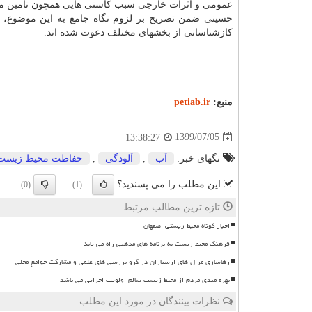
عمومی و اثرات خارجی سبب کاستی هایی همچون تأمین م
حسینی ضمن تصریح بر لزوم نگاه جامع به این موضوع، ا
کازشناسانی از بخشهای مختلف دعوت شده اند.
منبع:
petiab.ir
1399/07/05
13:38:27
تگهای خبر:
آب
,
آلودگی
,
حفاظت محیط زیست
این مطلب را می پسندید؟
(0)
(1)
تازه ترین مطالب مرتبط
اخبار کوتاه محیط زیستی اصفهان
فرهنگ محیط زیست به برنامه های مذهبی راه می یابد
رهاسازی مرال های ارسباران در گرو بررسی های علمی و مشارکت جوامع محلی
بهره مندی مردم از محیط زیست سالم اولویت اجرایی می باشد
نظرات بینندگان در مورد این مطلب