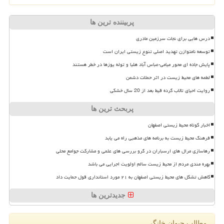
پربیننده ترین ها
درس هایی برای نجات سرزمین مادری
توسعه نامتوازن تهدید اصلی تنوع زیستی ایران است
پایش جاده ای محور میامی-عباس آباد هلیا و توله یوزها در خطر هستند
لطمه های محیط زیست در اثر حملات دشمن
روایت احیای تالاب گرده قیط بعد از 20 سال خشکی
پربحث ترین ها
اخبار کوتاه محیط زیستی اصفهان
فرهنگ محیط زیست به برنامه های مذهبی راه می یابد
رهاسازی مرال های ارسباران در گرو بررسی های علمی و مشارکت جوامع محلی
بهره مندی مردم از محیط زیست سالم اولویت اجرایی می باشد
کاهش تشکل های محیط زیستی اصفهان به ۲۱ مورد استانداری قول حمایت داد
جدیدترین ها
مطالب حیوان خانگی